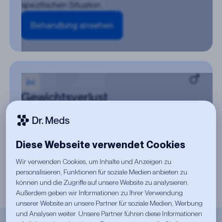
spezifischen Situation.
Behandlung ansehen
Gewichtsverlust
Medizinisch zugelassene Mittel zur Unterstützung
einer gesunden und nachhaltigen
Gewichtsabnahme. Unter ärztlicher Aufsicht für
Demnächst verfügbar
optimale und sichere Ergebnisse.
Diese Webseite verwendet Cookies
Wir verwenden Cookies, um Inhalte und Anzeigen zu
Behandlung ansehen
personalisieren, Funktionen für soziale Medien anbieten zu
können und die Zugriffe auf unsere Website zu analysieren.
Außerdem geben wir Informationen zu Ihrer Verwendung
unserer Website an unsere Partner für soziale Medien, Werbung
und Analysen weiter. Unsere Partner führen diese Informationen