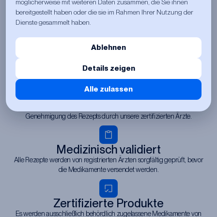
möglicherweise mit weiteren Daten zusammen, die Sie ihnen
Warum Dr. Meds wählen?
bereitgestellt haben oder die sie im Rahmen Ihrer Nutzung der
Dienste gesammelt haben.
Diskret & Sicher
Ablehnen
Vollständig anonyme Verpackung und vertrauliche Behandlung. Ihre
Privatsphäre ist jederzeit durch sichere Datenverarbeitung geschützt.
Details zeigen
Alle zulassen
Schnelle Lieferung
Die Lieferung erfolgt innerhalb von 24 bis 48 Stunden nach
Genehmigung des Rezepts durch unsere zertifizierten Ärzte.
Medizinisch validiert
Alle Rezepte werden von registrierten Ärzten sorgfältig geprüft, bevor
die Medikamente versendet werden.
Zertifizierte Produkte
Es werden ausschließlich behördlich zugelassene Medikamente von