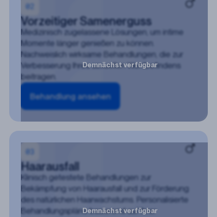
Vorzeitiger Samenerguss
Medizinisch zugelassene Lösungen, um intime
Momente länger genießen zu können.
Nachweislich wirksame Behandlungen, die zur
Verbesserung Ihres sexuellen Wohlbefindens
Demnächst verfügbar
beitragen.
Behandlung ansehen
Haarausfall
Klinisch getestete Behandlungen zur
Bekämpfung von Haarausfall und zur Förderung
des natürlichen Haarwachstums. Personalisierte
Behandlungspläne basierend auf Ihrer
Demnächst verfügbar